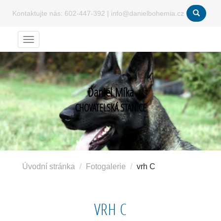
Kontaktujte nás:
602-447-392
|
info@danielbohemia.cz
Menu
Daniel Míka
CHOVATELSKÁ STANICE
Úvodní stránka
Fotogalerie
vrh C
VRH C