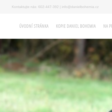
Kontaktujte nás:
602-447-392
|
info@danielbohemia.cz
ÚVODNÍ STRÁNKA
KOPIE DANIEL BOHEMIA
NA P