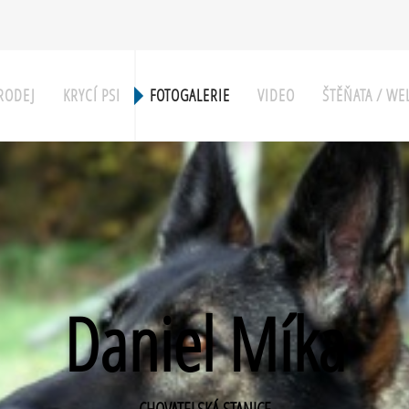
RODEJ
KRYCÍ PSI
FOTOGALERIE
VIDEO
ŠTĚŇATA / W
Daniel Míka